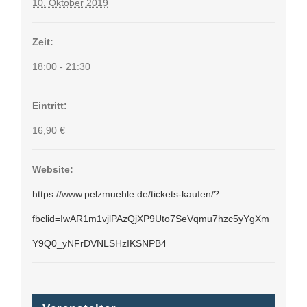
10. Oktober 2019
Zeit:
18:00 - 21:30
Eintritt:
16,90 €
Website:
https://www.pelzmuehle.de/tickets-kaufen/?
fbclid=IwAR1m1vjlPAzQjXP9Uto7SeVqmu7hzc5yYgXm
Y9Q0_yNFrDVNLSHzIKSNPB4