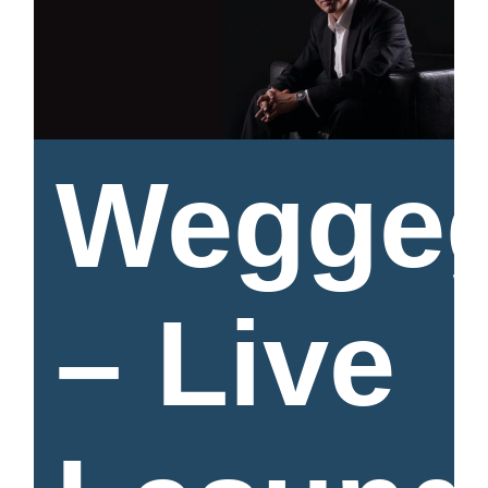
Weggeg
– Live