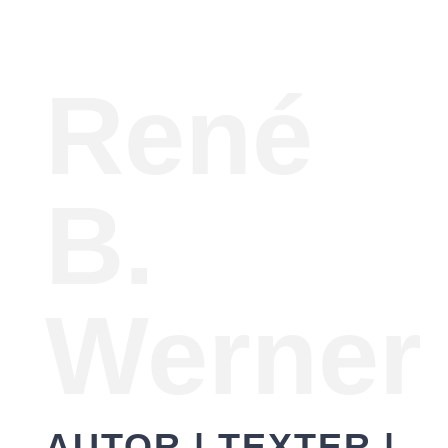
René
B.
Werner
AUTOR | TEXTER |